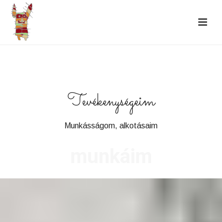
Tevékenységeim
Munkásságom, alkotásaim
munkáim