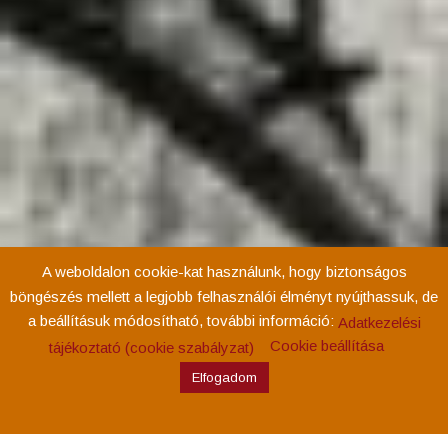
A weboldalon cookie-kat használunk, hogy biztonságos
böngészés mellett a legjobb felhasználói élményt nyújthassuk, de
a beállításuk módosítható, további információ:
Adatkezelési
Cookie beállítása
tájékoztató (cookie szabályzat)
Elfogadom