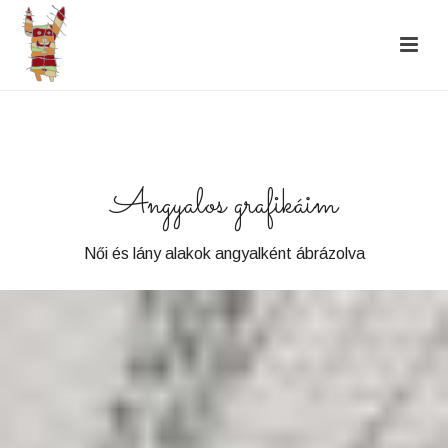
Angyalos grafikáim
Női és lány alakok angyalként ábrázolva