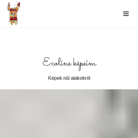
Ecoline képeim
Képek női alakokról