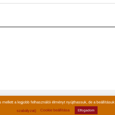
Kezdőoldal
Rólam
Események
Tevékenys
ellett a legjobb felhasználói élményt nyújthassuk, de a beállításu
Cookie beállítása
szabályzat)
Elfogadom