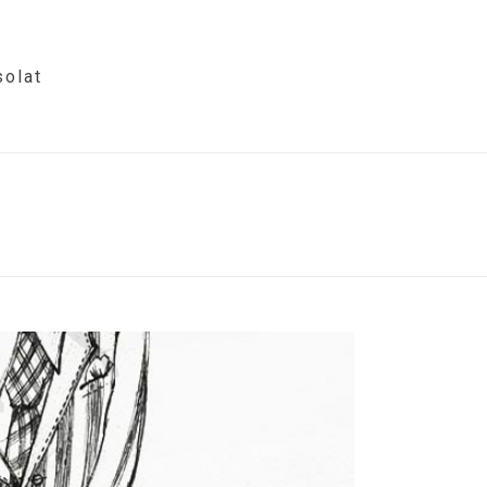
olat
HOME
/
PHOTO ALBUM
/ TÁVÍRÓ