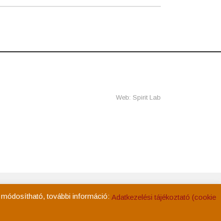
Web: Spirit Lab
ég
Kapcsolat
Adatkezelési tájékoztató
Impresszum
k módosítható, további információ:
Adatkezelési tájékoztató (cookie