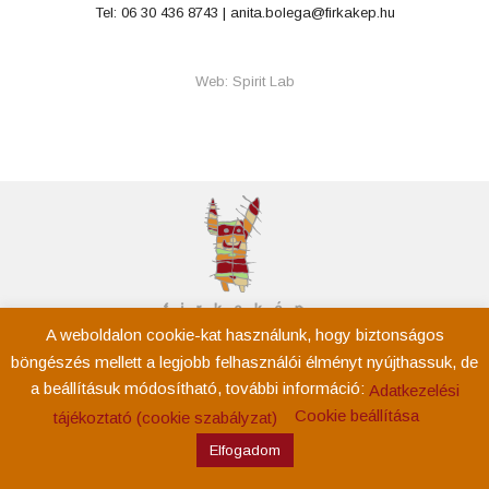
Tel: 06 30 436 8743 |
anita.bolega@firkakep.hu
Web: Spirit Lab
A weboldalon cookie-kat használunk, hogy biztonságos
Kezdőoldal
böngészés mellett a legjobb felhasználói élményt nyújthassuk, de
Rólam
a beállításuk módosítható, további információ:
Adatkezelési
Események
Cookie beállítása
tájékoztató (cookie szabályzat)
Tevékenység
Elfogadom
Kapcsolat
Adatkezelési tájékoztató