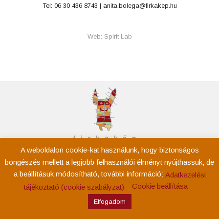
Tel: 06 30 436 8743 |
anita.bolega@firkakep.hu
Web: Spirit Lab
A weboldalon cookie-kat használunk, hogy biztonságos
Kezdőoldal
böngészés mellett a legjobb felhasználói élményt nyújthassuk, de
Rólam
a beállításuk módosítható, további információ:
Adatkezelési
Események
Cookie beállítása
tájékoztató (cookie szabályzat)
Tevékenység
Elfogadom
Kapcsolat
Adatkezelési tájékoztató