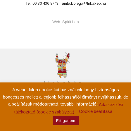
Tel: 06 30 436 8743 |
anita.bolega@firkakep.hu
Web: Spirit Lab
A weboldalon cookie-kat használunk, hogy biztonságos
Kezdőoldal
böngészés mellett a legjobb felhasználói élményt nyújthassuk, de
Rólam
a beállításuk módosítható, további információ:
Adatkezelési
Események
Cookie beállítása
tájékoztató (cookie szabályzat)
Tevékenység
Elfogadom
Kapcsolat
Adatkezelési tájékoztató