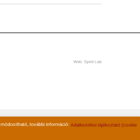
Web: Spirit Lab
ég
Kapcsolat
Adatkezelési tájékoztató
Impresszum
k módosítható, további információ:
Adatkezelési tájékoztató (cookie