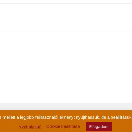
Kezdőoldal
Rólam
Események
Tevékenys
ellett a legjobb felhasználói élményt nyújthassuk, de a beállításu
Cookie beállítása
szabályzat)
Elfogadom