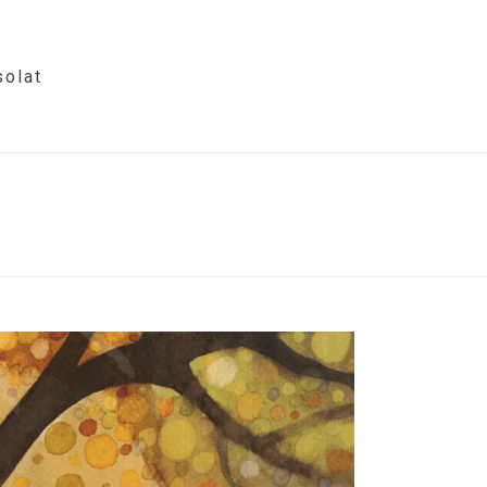
olat
HOME
/
PHOTO ALBUM
/ LÉLEKTÁNC