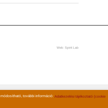
Web: Spirit Lab
ég
Kapcsolat
Adatkezelési tájékoztató
Impresszum
k módosítható, további információ:
Adatkezelési tájékoztató (cookie