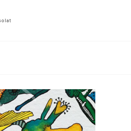
olat
HOME
/
PHOTO ALBUM
/ FIRKAKÉP 3.