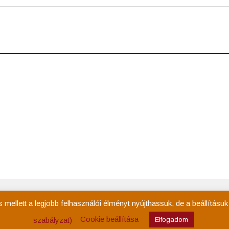
Kezdőoldal
Rólam
Események
Tevékenys
ellett a legjobb felhasználói élményt nyújthassuk, de a beállításu
Cookie beállítása
szabályzat)
Elfogadom