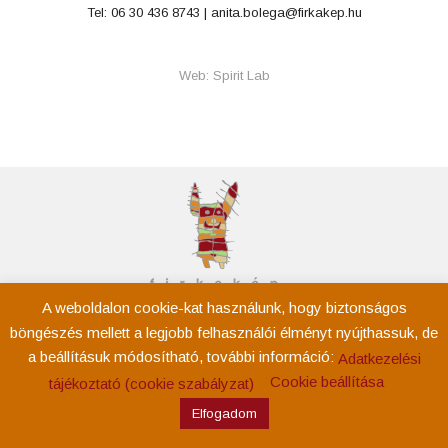
Tel: 06 30 436 8743 |
anita.bolega@firkakep.hu
Web: Spirit Lab
A weboldalon cookie-kat használunk, hogy biztonságos
Kezdőoldal
böngészés mellett a legjobb felhasználói élményt nyújthassuk, de
Rólam
a beállításuk módosítható, további információ:
Adatkezelési
Események
Cookie beállítása
tájékoztató (cookie szabályzat)
Tevékenység
Elfogadom
Kapcsolat
Adatkezelési tájékoztató